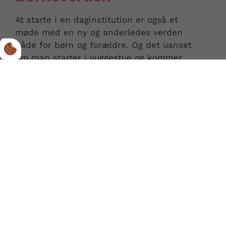
At starte i en daginstitution er også et
møde med en ny og anderledes verden
både for børn og forældre. Og det uanset
om man starter i vuggestue og kommer
lige hjemme fra trygheden hos mor og far
eller om man starter i børnehave efter at
have været i dagpleje. Højmark
Børneverden vil selvfølgelig gerne gøre
denne overgang og opstart så god og tryg
som muligt for både børn og forældre.
Vi vægter forældresamarbejdet rigtig højt,
da det er vigtigt for barnets generelle
trivsel og udvikling med sammenhæng
mellem hjem og institution. Der skal være
mulighed for den daglige dialog, i det
omfang det kan lade sig gøre med